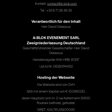
Kontakt:
contact@a-blok.com
Tel.: +33 9 71 28 49 25
Verantwortlich für den Inhalt
Herr David Delassus
A-BLOK EVENEMENT SARL
Zweigniederlassung Deutschland
Geschäftsführender Gesellschafter: Herr David
Delassus
Handelsregister Köln HRB: 81337
Ust.Id.Nr: DE293744192
Hosting der Webseite
Die Website wird von OVH
SAS mit einem Kapital von € 10.069.020,
deren Hauptsitz sich in: 2 rue Kellermann 59100
Roubaix befindet, gehostet.
SIRET: 424,761,419,00045